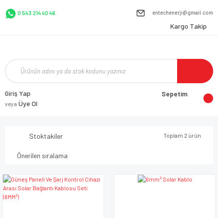
entechenerji@gmail.com
0 543 214 40 46
Kargo Takip
Giriş Yap
Sepetim
Üye Ol
veya
Stoktakiler
Toplam 2 ürün