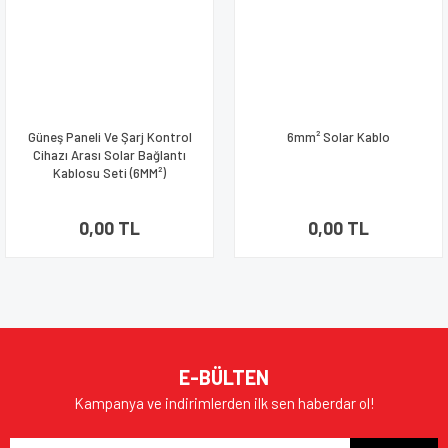
Güneş Paneli Ve Şarj Kontrol
6mm² Solar Kablo
Cihazı Arası Solar Bağlantı
Kablosu Seti (6MM²)
0,00 TL
0,00 TL
E-BÜLTEN
Kampanya ve indirimlerden ilk sen haberdar ol!