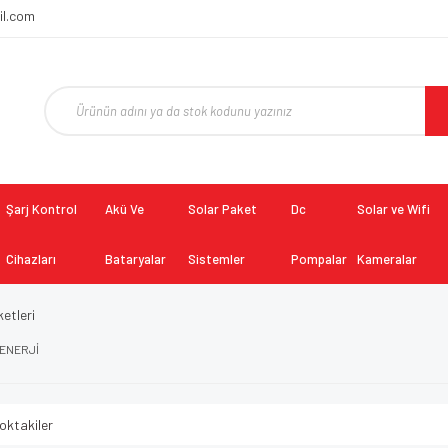
il.com
Şarj Kontrol
Akü Ve
Solar Paket
Dc
Solar ve Wifi
Cihazları
Bataryalar
Sistemler
Pompalar
Kameralar
etleri
ENERJİ
oktakiler