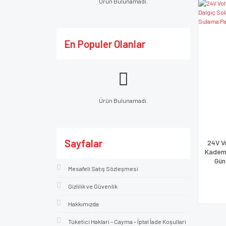
Ürün Bulunamadı.
En Populer Olanlar
Ürün Bulunamadı.
Sayfalar
24V V
Kademe
Gün
Mesafeli Satış Sözleşmesi
Gizlilik ve Güvenlik
Hakkımızda
Tüketici Haklari – Cayma – İptal İade Koşullari