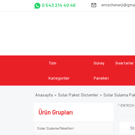
0 543 214 40 46
entechenerji@gma
Tüm
Güneş
İnverterler
Kategoriler
Panelleri
Anasayfa
Solar Paket Sistemler
Solar Sulama Pak
ENTECH 
Ürün Grupları
St
Solar Sulama Paketleri