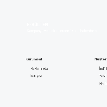
E-BÜLTEN
Kampanya ve indirimlerden ilk sen haberdar ol!
Kurumsal
Müşteri
Hakkımızda
İndir
İletişim
Yeni 
Mark