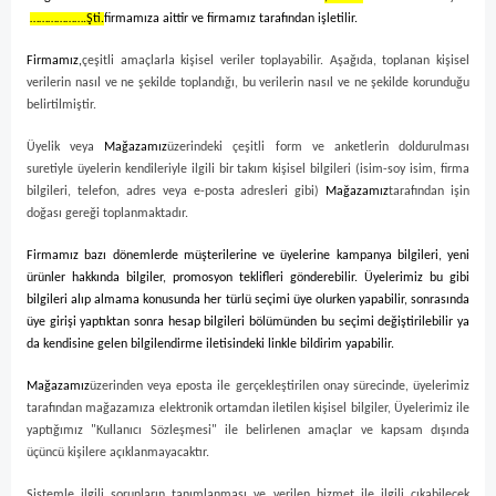
……………….Şti.
firmamıza aittir ve firmamız tarafından işletilir.
Firmamız,
çeşitli amaçlarla kişisel veriler toplayabilir. Aşağıda, toplanan kişisel
verilerin nasıl ve ne şekilde toplandığı, bu verilerin nasıl ve ne şekilde korunduğu
belirtilmiştir.
Üyelik veya
Mağazamız
üzerindeki çeşitli form ve anketlerin doldurulması
suretiyle üyelerin kendileriyle ilgili bir takım kişisel bilgileri (isim-soy isim, firma
bilgileri, telefon, adres veya e-posta adresleri gibi)
Mağazamız
tarafından işin
doğası gereği toplanmaktadır.
Firmamız bazı dönemlerde müşterilerine ve üyelerine kampanya bilgileri, yeni
ürünler hakkında bilgiler, promosyon teklifleri gönderebilir. Üyelerimiz bu gibi
bilgileri alıp almama konusunda her türlü seçimi üye olurken yapabilir, sonrasında
üye girişi yaptıktan sonra hesap bilgileri bölümünden bu seçimi değiştirilebilir ya
da kendisine gelen bilgilendirme iletisindeki linkle bildirim yapabilir.
Mağazamız
üzerinden veya eposta ile gerçekleştirilen onay sürecinde, üyelerimiz
tarafından mağazamıza elektronik ortamdan iletilen kişisel bilgiler, Üyelerimiz ile
yaptığımız "Kullanıcı Sözleşmesi" ile belirlenen amaçlar ve kapsam dışında
üçüncü kişilere açıklanmayacaktır.
Sistemle ilgili sorunların tanımlanması ve verilen hizmet ile ilgili çıkabilecek