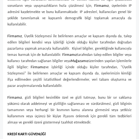
sorunların veya uyuşmazlıkların hızla çözülmesi için,
Firmamız
, üyelerinin IP
adresini kaydetmekte ve bunu kullanmaktadır. IP adresleri, kullanıcıları genel bir
şekilde tanımlamak ve kapsamlı demografik bilgi toplamak amacıyla da
kullanılabilir.
Firmamız
, Üyelik Sözleşmesi ile belirlenen amaçlar ve kapsam dışında da, talep
edilen bilgileri kendisi veya işbirliği içinde olduğu kişiler tarafından doğrudan
pazarlama yapmak amacıyla kullanabilir. Kişisel bilgiler, gerektiğinde kullanıcıyla
temas kurmak için de kullanılabilir.
Firmamız
tarafından talep edilen bilgiler veya
kullanıcı tarafından sağlanan bilgiler veya
Mağazamız
üzerinden yapılan işlemlerle
ilgili bilgiler;
Firmamız
ve işbirliği içinde olduğu kişiler tarafından, "Üyelik
Sözleşmesi" ile belirlenen amaçlar ve kapsam dışında da, üyelerimizin kimliği
ifşa edilmeden çeşitli istatistiksel değerlendirmeler, veri tabanı oluşturma ve
pazar araştırmalarında kullanılabilir.
Firmamız
, gizli bilgileri kesinlikle özel ve gizli tutmayı, bunu bir sır saklama
yükümü olarak addetmeyi ve gizliliğin sağlanması ve sürdürülmesi, gizli bilginin
tamamının veya herhangi bir kısmının kamu alanına girmesini veya yetkisiz
kullanımını veya üçüncü bir kişiye ifşasını önlemek için gerekli tüm tedbirleri
almayı ve gerekli özeni göstermeyi taahhüt etmektedir.
KREDİ KARTI GÜVENLİĞİ