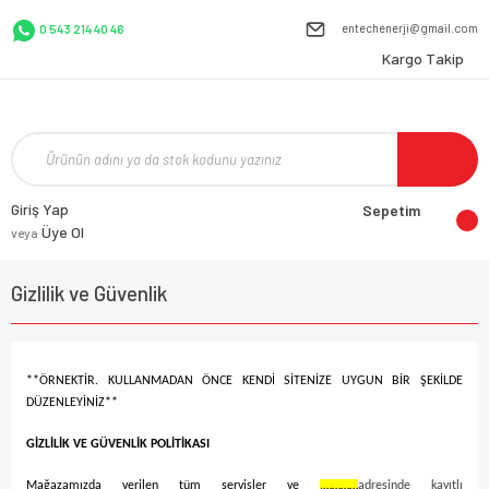
entechenerji@gmail.com
0 543 214 40 46
Kargo Takip
Giriş Yap
Sepetim
Üye Ol
veya
Gizlilik ve Güvenlik
**ÖRNEKTİR. KULLANMADAN ÖNCE KENDİ SİTENİZE UYGUN BİR ŞEKİLDE
DÜZENLEYİNİZ**
GİZLİLİK VE GÜVENLİK POLİTİKASI
Mağazamızda verilen tüm servisler ve
,…………
adresinde kayıtlı