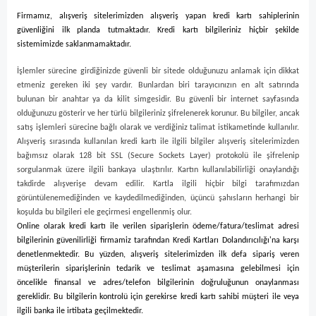
Firmamız
, alışveriş sitelerimizden alışveriş yapan kredi kartı sahiplerinin
güvenliğini ilk planda tutmaktadır. Kredi kartı bilgileriniz hiçbir şekilde
sistemimizde saklanmamaktadır.
İşlemler sürecine girdiğinizde güvenli bir sitede olduğunuzu anlamak için dikkat
etmeniz gereken iki şey vardır. Bunlardan biri tarayıcınızın en alt satırında
bulunan bir anahtar ya da kilit simgesidir. Bu güvenli bir internet sayfasında
olduğunuzu gösterir ve her türlü bilgileriniz şifrelenerek korunur. Bu bilgiler, ancak
satış işlemleri sürecine bağlı olarak ve verdiğiniz talimat istikametinde kullanılır.
Alışveriş sırasında kullanılan kredi kartı ile ilgili bilgiler alışveriş sitelerimizden
bağımsız olarak 128 bit SSL (Secure Sockets Layer) protokolü ile şifrelenip
sorgulanmak üzere ilgili bankaya ulaştırılır. Kartın kullanılabilirliği onaylandığı
takdirde alışverişe devam edilir. Kartla ilgili hiçbir bilgi tarafımızdan
görüntülenemediğinden ve kaydedilmediğinden, üçüncü şahısların herhangi bir
koşulda bu bilgileri ele geçirmesi engellenmiş olur.
Online olarak kredi kartı ile verilen siparişlerin ödeme/fatura/teslimat adresi
bilgilerinin güvenilirliği firmamiz tarafından Kredi Kartları Dolandırıcılığı'na karşı
denetlenmektedir. Bu yüzden, alışveriş sitelerimizden ilk defa sipariş veren
müşterilerin siparişlerinin tedarik ve teslimat aşamasına gelebilmesi için
öncelikle finansal ve adres/telefon bilgilerinin doğruluğunun onaylanması
gereklidir. Bu bilgilerin kontrolü için gerekirse kredi kartı sahibi müşteri ile veya
ilgili banka ile irtibata geçilmektedir.