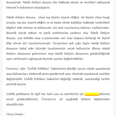
dosyalarıdır. Teknik iletişim dosyası site hakkında durum ve tercihleri saklayarak
İnternet'in kullanımını kolaylaştırır.
Teknik iletişim dosyası, siteyi kaç kişinin ziyaret ettiğini, bir kişinin siteyi hangi
amaçla, kaç kez ziyaret ettiğini ve ne kadar sitede kaldıkları hakkında istatistiksel
bilgileri elde etmeye ve kullanıcılar için özel tasarlanmış kullanıcı sayfalarından
dinamik olarak reklam ve içerik üretilmesine yardımcı olur. Teknik iletişim
dosyası, ana bellekte veya e-postanızdan veri veya başkaca herhangi bir kişisel
bilgi almak için tasarlanmamıştır. Tarayıcıların pek çoğu başta teknik iletişim
dosyasını kabul eder biçimde tasarlanmıştır ancak kullanıcılar dilerse teknik
iletişim dosyasının gelmemesi veya teknik iletişim dosyasının gönderildiğinde
uyarı verilmesini sağlayacak biçimde ayarları değiştirebilirler.
Firmamız, işbu "Gizlilik Politikası" hükümlerini dilediği zaman sitede yayınlamak
veya kullanıcılara elektronik posta göndermek veya sitesinde yayınlamak suretiyle
değiştirebilir. Gizlilik Politikası hükümleri değiştiği takdirde, yayınlandığı tarihte
yürürlük kazanır.
Gizlilik politikamız ile ilgili her türlü soru ve önerileriniz için
………………..
adresine
email gönderebilirsiniz. Firmamız’a ait aşağıdaki iletişim bilgilerinden
ulaşabilirsiniz.
Firma Ünvanı :