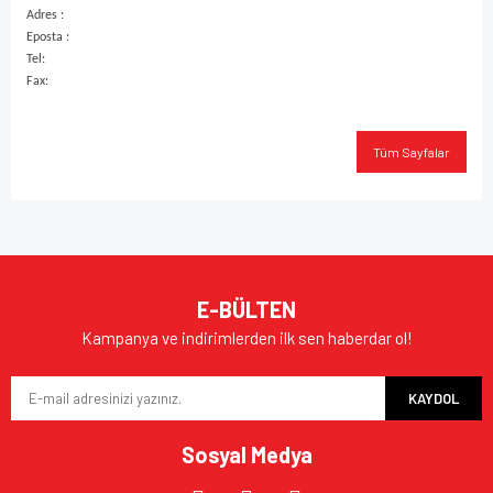
Adres :
Eposta :
Tel:
Fax:
Tüm Sayfalar
E-BÜLTEN
Kampanya ve indirimlerden ilk sen haberdar ol!
KAYDOL
Sosyal Medya