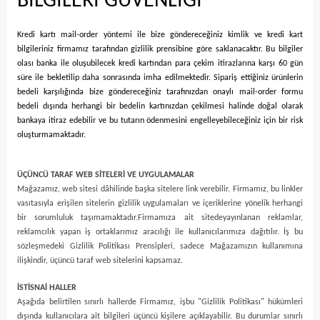
BİLGİLERİ GÜVENLİĞİ
Kredi kartı mail-order yöntemi ile bize göndereceğiniz kimlik ve kredi kart
bilgileriniz firmamız tarafından gizlilik prensibine göre saklanacaktır. Bu bilgiler
olası banka ile oluşubilecek kredi kartından para çekim itirazlarına karşı 60 gün
süre ile bekletilip daha sonrasında imha edilmektedir. Sipariş ettiğiniz ürünlerin
bedeli karşılığında bize göndereceğiniz tarafınızdan onaylı mail-order formu
bedeli dışında herhangi bir bedelin kartınızdan çekilmesi halinde doğal olarak
bankaya itiraz edebilir ve bu tutarın ödenmesini engelleyebileceğiniz için bir risk
oluşturmamaktadır.
ÜÇÜNCÜ TARAF WEB SİTELERİ VE UYGULAMALAR
Mağazamız, web sitesi dâhilinde başka sitelere link verebilir. Firmamız, bu linkler
vasıtasıyla erişilen sitelerin gizlilik uygulamaları ve içeriklerine yönelik herhangi
bir sorumluluk taşımamaktadır.
Firmamıza ait sitede
yayınlanan reklamlar,
reklamcılık yapan iş ortaklarımız aracılığı ile kullanıcılarımıza dağıtılır. İş bu
sözleşmedeki Gizlilik Politikası Prensipleri, sadece Mağazamızın kullanımına
ilişkindir, üçüncü taraf web sitelerini kapsamaz.
İSTİSNAİ HALLER
Aşağıda belirtilen sınırlı hallerde Firmamız, işbu "Gizlilik Politikası" hükümleri
dışında kullanıcılara ait bilgileri üçüncü kişilere açıklayabilir. Bu durumlar sınırlı