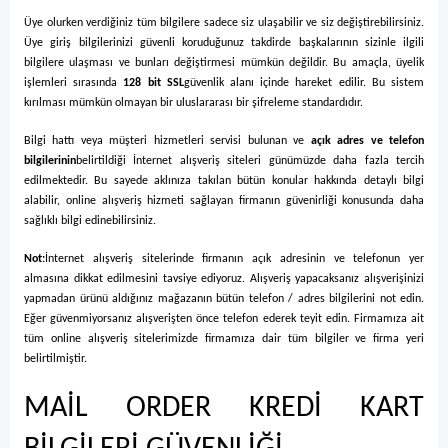
Üye olurken verdiğiniz tüm bilgilere sadece siz ulaşabilir ve siz değiştirebilirsiniz.
Üye giriş bilgilerinizi güvenli koruduğunuz takdirde başkalarının sizinle ilgili
bilgilere ulaşması ve bunları değiştirmesi mümkün değildir. Bu amaçla, üyelik
işlemleri sırasında
128 bit SSL
güvenlik alanı içinde hareket edilir. Bu sistem
kırılması mümkün olmayan bir uluslararası bir şifreleme standardıdır.
Bilgi hattı veya müşteri hizmetleri servisi bulunan ve
açık adres ve telefon
bilgilerinin
belirtildiği İnternet alışveriş siteleri günümüzde daha fazla tercih
edilmektedir. Bu sayede aklınıza takılan bütün konular hakkında detaylı bilgi
alabilir, online alışveriş hizmeti sağlayan firmanın güvenirliği konusunda daha
sağlıklı bilgi edinebilirsiniz.
Not:
İnternet alışveriş sitelerinde firmanın açık adresinin ve telefonun yer
almasına dikkat edilmesini tavsiye ediyoruz. Alışveriş yapacaksanız alışverişinizi
yapmadan ürünü aldığınız mağazanın bütün telefon / adres bilgilerini not edin.
Eğer güvenmiyorsanız alışverişten önce telefon ederek teyit edin. Firmamıza ait
tüm online alışveriş sitelerimizde firmamıza dair tüm bilgiler ve firma yeri
belirtilmiştir.
MAİL ORDER KREDİ KART