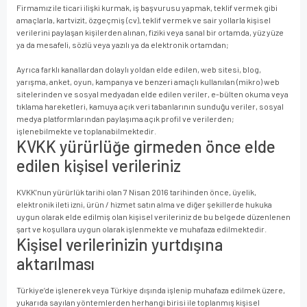
Firmamız ile ticari ilişki kurmak, iş başvurusu yapmak, teklif vermek gibi
amaçlarla, kartvizit, özgeçmiş (cv), teklif vermek ve sair yollarla kişisel
verilerini paylaşan kişilerden alınan, fiziki veya sanal bir ortamda, yüz yüze
ya da mesafeli, sözlü veya yazılı ya da elektronik ortamdan;
Ayrıca farklı kanallardan dolaylı yoldan elde edilen, web sitesi, blog,
yarışma, anket, oyun, kampanya ve benzeri amaçlı kullanılan (mikro) web
sitelerinden ve sosyal medyadan elde edilen veriler, e-bülten okuma veya
tıklama hareketleri, kamuya açık veri tabanlarının sunduğu veriler, sosyal
medya platformlarından paylaşıma açık profil ve verilerden;
işlenebilmekte ve toplanabilmektedir.
KVKK yürürlüğe girmeden önce elde
edilen kişisel verileriniz
KVKK’nun yürürlük tarihi olan 7 Nisan 2016 tarihinden önce, üyelik,
elektronik ileti izni, ürün / hizmet satın alma ve diğer şekillerde hukuka
uygun olarak elde edilmiş olan kişisel verileriniz de bu belgede düzenlenen
şart ve koşullara uygun olarak işlenmekte ve muhafaza edilmektedir.
Kişisel verilerinizin yurtdışına
aktarılması
Türkiye’de işlenerek veya Türkiye dışında işlenip muhafaza edilmek üzere,
yukarıda sayılan yöntemlerden herhangi birisi ile toplanmış kişisel