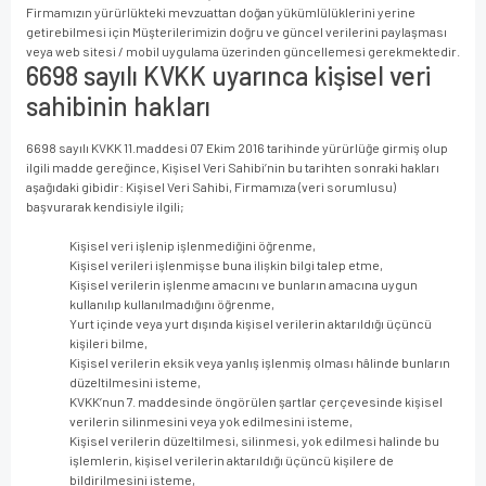
Firmamızın yürürlükteki mevzuattan doğan yükümlülüklerini yerine
getirebilmesi için Müşterilerimizin doğru ve güncel verilerini paylaşması
veya web sitesi / mobil uygulama üzerinden güncellemesi gerekmektedir.
6698 sayılı KVKK uyarınca kişisel veri
sahibinin hakları
6698 sayılı KVKK 11.maddesi 07 Ekim 2016 tarihinde yürürlüğe girmiş olup
ilgili madde gereğince, Kişisel Veri Sahibi’nin bu tarihten sonraki hakları
aşağıdaki gibidir: Kişisel Veri Sahibi, Firmamıza (veri sorumlusu)
başvurarak kendisiyle ilgili;
Kişisel veri işlenip işlenmediğini öğrenme,
Kişisel verileri işlenmişse buna ilişkin bilgi talep etme,
Kişisel verilerin işlenme amacını ve bunların amacına uygun
kullanılıp kullanılmadığını öğrenme,
Yurt içinde veya yurt dışında kişisel verilerin aktarıldığı üçüncü
kişileri bilme,
Kişisel verilerin eksik veya yanlış işlenmiş olması hâlinde bunların
düzeltilmesini isteme,
KVKK’nun 7. maddesinde öngörülen şartlar çerçevesinde kişisel
verilerin silinmesini veya yok edilmesini isteme,
Kişisel verilerin düzeltilmesi, silinmesi, yok edilmesi halinde bu
işlemlerin, kişisel verilerin aktarıldığı üçüncü kişilere de
bildirilmesini isteme,