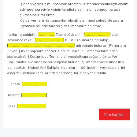
İşlenen verilerin münhasıran otomatik sistemler vasıtasıyla analiz
edilmesi suretiyle kişinin kendisi aleyhine bir sonucun ortaya
çıkmasına itiraz etme,
Kişisel verilerin kanuna aykırı olarak işlenmesi sebebiyle zarara
uğraması hâlinde zararın giderilmesini talep etme,
haklarına sahiptir.
[................]
Ticaret Odası’nın
[..........................]
sicil
sayısında kayıtlı,
[.............................]
MERSİS numarasına sahip,
[.......................................................................]
adresinde bulunan [Firma tam
ünvanı], KVKK kapsamında Veri Sorumlusu’dur. Firmamız tarafından
atanacak Veri Sorumlusu Temsilcisi, yasal altyapı sağlandığında Veri
Sorumluları Sicilinde ve bu belgenin bulunduğu internet adresinde ilan
edilecektir. Kişisel Veri Sahipleri, sorularını, görüşlerini veya taleplerini
aşağıdaki iletişim kanallarından herhangi birisine yöneltebilir:
E.posta:
[.........................]
Telefon:
[.........................]
Faks:
[.............................]
Tüm Sayfalar