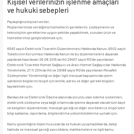
Kişisel verilerinizin işlenme amaçları
ve hukuki sebepleri
Paylaştığınız kişisel veriler,
Müşterilerimize verdiğimiz hizmetlerin gereklerini, sözleşmenin ve
teknolojinin gereklerine uygun şekilde yapabilmek, sunulan ürün ve
hizmetlerimizi geliştirebilmek için;
6563 sayılı Elektronik Ticaretin Düzenlenmesi Hakkında Kanun, 6502 sayılı
Tüketicinin Korunması Hakkında Kanun ile bu düzenlemelere dayanak
yapılarak hazırlanan 26.08.2015 tarihli 29457 sayılı RG’de yayınlanan
Elektronik Ticarette Hizmet Sağlayıcı ve Aracı Hizmet Sağlayıcılar Hakkında
Yönetmelik, 27.11.2014 tarihli ve 29188 sayılı RG’de yayınlanan Mesafeli
Sözleşmeler Yönetmeliği ve diğer ilgili mevzuat kapsamında işlem
sahibinin bilgilerini tespit için kimlik, adres ve diğer gerekli bilgileri
kaydetmek için;
Bankacılık ve Elektronik Ödeme alanında zorunlu olan ödeme sistemleri,
elektronik sözleşme veya kağıt ortamında işleme dayanak olacak tüm kayıt
ve belgeleri düzenlemek; mevzuat gereği ve diğer otoritelerce öngörülen
bilgi saklama, raporlama, bilgilendirme yükümlülüklerine uymak için;
Kamu güvenliğine ilişkin hususlarda ve hukuki uyuşmazlıklarda, talep
halinde ve mevzuat gereği savcılıklara, mahkemelere ve ilgili kamu