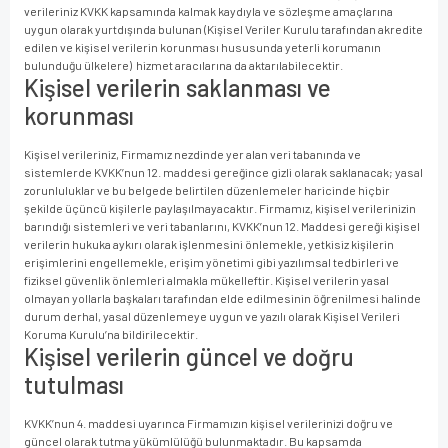
verileriniz KVKK kapsamında kalmak kaydıyla ve sözleşme amaçlarına
uygun olarak yurtdışında bulunan (Kişisel Veriler Kurulu tarafından akredite
edilen ve kişisel verilerin korunması hususunda yeterli korumanın
bulunduğu ülkelere) hizmet aracılarına da aktarılabilecektir.
Kişisel verilerin saklanması ve
korunması
Kişisel verileriniz, Firmamız nezdinde yer alan veri tabanında ve
sistemlerde KVKK’nun 12. maddesi gereğince gizli olarak saklanacak; yasal
zorunluluklar ve bu belgede belirtilen düzenlemeler haricinde hiçbir
şekilde üçüncü kişilerle paylaşılmayacaktır. Firmamız, kişisel verilerinizin
barındığı sistemleri ve veri tabanlarını, KVKK’nun 12. Maddesi gereği kişisel
verilerin hukuka aykırı olarak işlenmesini önlemekle, yetkisiz kişilerin
erişimlerini engellemekle, erişim yönetimi gibi yazılımsal tedbirleri ve
fiziksel güvenlik önlemleri almakla mükelleftir. Kişisel verilerin yasal
olmayan yollarla başkaları tarafından elde edilmesinin öğrenilmesi halinde
durum derhal, yasal düzenlemeye uygun ve yazılı olarak Kişisel Verileri
Koruma Kurulu’na bildirilecektir.
Kişisel verilerin güncel ve doğru
tutulması
KVKK’nun 4. maddesi uyarınca Firmamızın kişisel verilerinizi doğru ve
güncel olarak tutma yükümlülüğü bulunmaktadır. Bu kapsamda