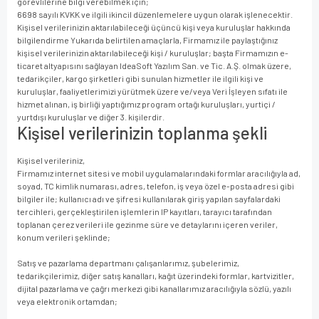
görevlilerine bilgi verebilmek için;
6698 sayılı KVKK ve ilgili ikincil düzenlemelere uygun olarak işlenecektir.
Kişisel verilerinizin aktarılabileceği üçüncü kişi veya kuruluşlar hakkında
bilgilendirme Yukarıda belirtilen amaçlarla, Firmamız ile paylaştığınız
kişisel verilerinizin aktarılabileceği kişi / kuruluşlar; başta Firmamızın e-
ticaret altyapısını sağlayan IdeaSoft Yazılım San. ve Tic. A.Ş. olmak üzere,
tedarikçiler, kargo şirketleri gibi sunulan hizmetler ile ilgili kişi ve
kuruluşlar, faaliyetlerimizi yürütmek üzere ve/veya Veri İşleyen sıfatı ile
hizmet alınan, iş birliği yaptığımız program ortağı kuruluşları, yurtiçi /
yurtdışı kuruluşlar ve diğer 3. kişilerdir.
Kişisel verilerinizin toplanma şekli
Kişisel verileriniz,
Firmamız internet sitesi ve mobil uygulamalarındaki formlar aracılığıyla ad,
soyad, TC kimlik numarası, adres, telefon, iş veya özel e-posta adresi gibi
bilgiler ile; kullanıcı adı ve şifresi kullanılarak giriş yapılan sayfalardaki
tercihleri, gerçekleştirilen işlemlerin IP kayıtları, tarayıcı tarafından
toplanan çerez verileri ile gezinme süre ve detaylarını içeren veriler,
konum verileri şeklinde;
Satış ve pazarlama departmanı çalışanlarımız, şubelerimiz,
tedarikçilerimiz, diğer satış kanalları, kağıt üzerindeki formlar, kartvizitler,
dijital pazarlama ve çağrı merkezi gibi kanallarımız aracılığıyla sözlü, yazılı
veya elektronik ortamdan;