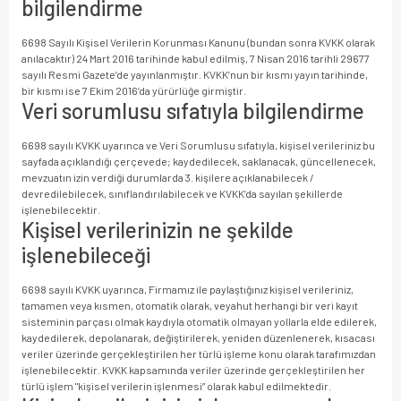
bilgilendirme
6698 Sayılı Kişisel Verilerin Korunması Kanunu (bundan sonra KVKK olarak
anılacaktır) 24 Mart 2016 tarihinde kabul edilmiş, 7 Nisan 2016 tarihli 29677
sayılı Resmi Gazete’de yayınlanmıştır. KVKK’nun bir kısmı yayın tarihinde,
bir kısmı ise 7 Ekim 2016’da yürürlüğe girmiştir.
Veri sorumlusu sıfatıyla bilgilendirme
6698 sayılı KVKK uyarınca ve Veri Sorumlusu sıfatıyla, kişisel verileriniz bu
sayfada açıklandığı çerçevede; kaydedilecek, saklanacak, güncellenecek,
mevzuatın izin verdiği durumlarda 3. kişilere açıklanabilecek /
devredilebilecek, sınıflandırılabilecek ve KVKK’da sayılan şekillerde
işlenebilecektir.
Kişisel verilerinizin ne şekilde
işlenebileceği
6698 sayılı KVKK uyarınca, Firmamız ile paylaştığınız kişisel verileriniz,
tamamen veya kısmen, otomatik olarak, veyahut herhangi bir veri kayıt
sisteminin parçası olmak kaydıyla otomatik olmayan yollarla elde edilerek,
kaydedilerek, depolanarak, değiştirilerek, yeniden düzenlenerek, kısacası
veriler üzerinde gerçekleştirilen her türlü işleme konu olarak tarafımızdan
işlenebilecektir. KVKK kapsamında veriler üzerinde gerçekleştirilen her
türlü işlem "kişisel verilerin işlenmesi” olarak kabul edilmektedir.