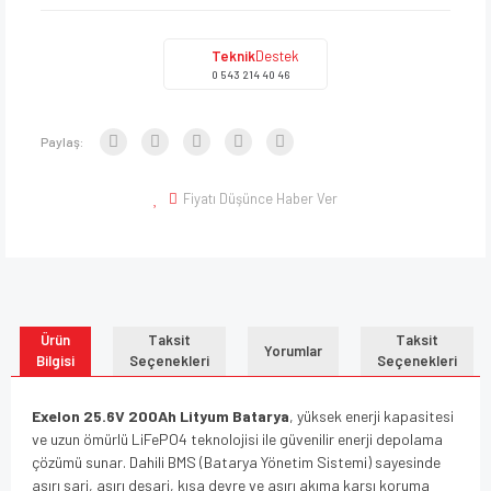
Teknik
Destek
0 543 214 40 46
Paylaş:
Fiyatı Düşünce Haber Ver
Ürün
Taksit
Taksit
Yorumlar
Bilgisi
Seçenekleri
Seçenekleri
Exelon 25.6V 200Ah Lityum Batarya
, yüksek enerji kapasitesi
ve uzun ömürlü LiFePO4 teknolojisi ile güvenilir enerji depolama
çözümü sunar. Dahili BMS (Batarya Yönetim Sistemi) sayesinde
aşırı şarj, aşırı deşarj, kısa devre ve aşırı akıma karşı koruma