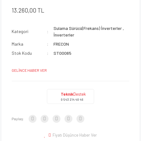
13.260,00 TL
Sulama Sürücü(Frekans) İnverterler
,
Kategori
İnverterler
Marka
FRECON
Stok Kodu
ST00065
GELİNCE HABER VER
Teknik
Destek
0 543 214 40 46
Paylaş:
Fiyatı Düşünce Haber Ver