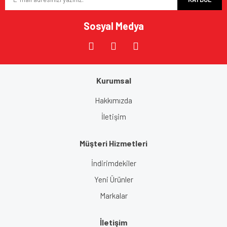
Ürün fiyatı diğer sitelerden daha pahalı.
Bu ürüne benzer farklı alternatifler olmalı.
Sosyal Medya
Kurumsal
Gönder
Hakkımızda
İletişim
Müşteri Hizmetleri
İndirimdekiler
Yeni Ürünler
Markalar
İletişim