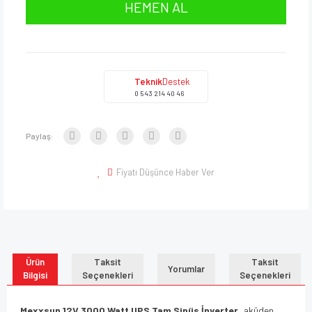
HEMEN AL
Teknik
Destek
0 543 214 40 46
Paylaş:
Fiyatı Düşünce Haber Ver
Ürün
Taksit
Taksit
Yorumlar
Bilgisi
Seçenekleri
Seçenekleri
Mexxsun 12V 3000 Watt UPS Tam Sinüs İnverter
, aküden