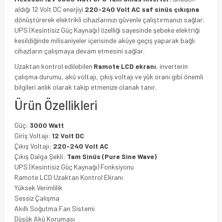
aldığı 12 Volt DC enerjiyi
220-240 Volt AC saf sinüs çıkışına
dönüştürerek elektrikli cihazlarınızı güvenle çalıştırmanızı sağlar.
UPS (Kesintisiz Güç Kaynağı) özelliği sayesinde şebeke elektriği
kesildiğinde milisaniyeler içerisinde aküye geçiş yaparak bağlı
cihazların çalışmaya devam etmesini sağlar.
Uzaktan kontrol edilebilen
Ramote LCD ekranı
, inverterin
çalışma durumu, akü voltajı, çıkış voltajı ve yük oranı gibi önemli
bilgileri anlık olarak takip etmenize olanak tanır.
Ürün Özellikleri
Güç:
3000 Watt
Giriş Voltajı:
12 Volt DC
Çıkış Voltajı:
220-240 Volt AC
Çıkış Dalga Şekli:
Tam Sinüs (Pure Sine Wave)
UPS (Kesintisiz Güç Kaynağı) Fonksiyonu
Ramote LCD Uzaktan Kontrol Ekranı
Yüksek Verimlilik
Sessiz Çalışma
Akıllı Soğutma Fan Sistemi
Düşük Akü Koruması