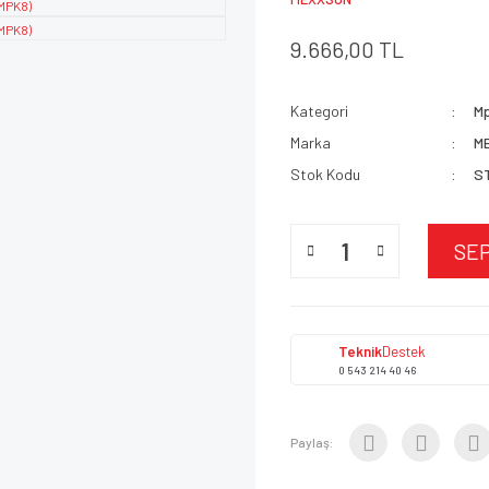
9.666,00 TL
Kategori
Mp
Marka
M
Stok Kodu
S
SE
Teknik
Destek
0 543 214 40 46
Paylaş: