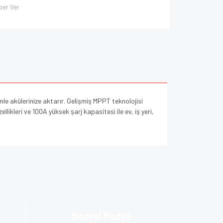
ber Ver
imle akülerinize aktarır. Gelişmiş MPPT teknolojisi
likleri ve 100A yüksek şarj kapasitesi ile ev, iş yeri,
za iletebilirsiniz.
Sosyal Medya