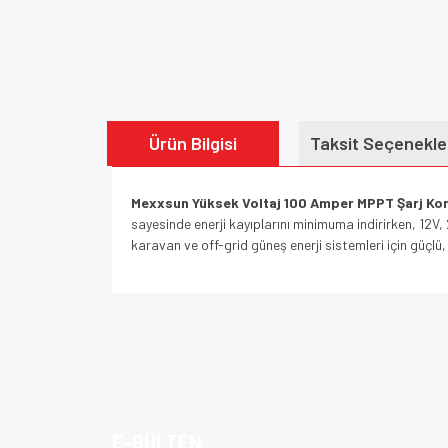
Ürün Bilgisi
Taksit Seçenekle
Mexxsun Yüksek Voltaj 100 Amper MPPT Şarj Kon
sayesinde enerji kayıplarını minimuma indirirken, 12V, 2
karavan ve off-grid güneş enerji sistemleri için güçlü,
Bu ürünün fiyat bilgisi, resim, ürün açıklamalarında v
Görüş ve önerileriniz için teşekkür ederiz.
Ürün resmi kalitesiz, bozuk veya görüntülenem
Ürün açıklamasında eksik bilgiler bulunuyor.
E-BÜLTEN