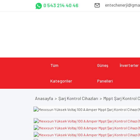
0 543 214 40 46
entechenerji@gma
Tüm
Güneş
İnverterler
Kategoriler
Panelleri
Anasayfa
Şarj Kontrol Cihazları
Mppt Şarj Kontrol C