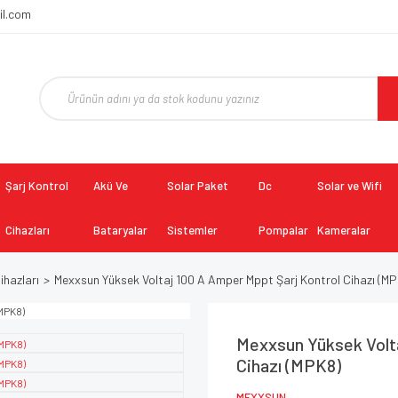
il.com
Şarj Kontrol
Akü Ve
Solar Paket
Dc
Solar ve Wifi
Cihazları
Bataryalar
Sistemler
Pompalar
Kameralar
ihazları
Mexxsun Yüksek Voltaj 100 A Amper Mppt Şarj Kontrol Cihazı (M
Mexxsun Yüksek Volt
Cihazı (MPK8)
MEXXSUN