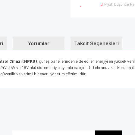
Fiyatı Düşünce Ha
ri
Yorumlar
Taksit Seçenekleri
trol Cihazı (MPK8)
, güneş panellerinden elde edilen enerjiyi en yüksek ver
4V, 36V ve 48V akü sistemleriyle uyumlu çalışır. LCD ekranı, akıllı koruma özel
 güvenilir ve verimli bir enerji yönetim çözümüdür.
e diğer konularda yetersiz gördüğünüz noktaları öneri formunu kullanarak tarafımı
Bu ürüne ilk yorumu siz yapın!
iyor.
Yorum Yaz