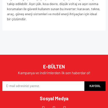
takip edilebilir. Aşırı yük, kısa devre, düşük voltaj ve aşırı ısınma
korumaları ile güvenli kullanım sunan bu inverter; karavan, tekne,
araç, güneş enerji sistemleri ve mobil enerji ihtiyaçları için ideal
bir çözümdür.
Bu ürünün fiyat bilgisi, resim, ürün açıklamalarında ve diğer
konularda yetersiz gördüğünüz noktaları öneri formunu
Bu ürüne ilk yorumu siz yapın!
kullanarak tarafımıza iletebilirsiniz.
Görüş ve önerileriniz için teşekkür ederiz.
Yorum Yaz
Ürün resmi kalitesiz, bozuk veya görüntülenemiyor.
E-BÜLTEN
Ürün açıklamasında eksik bilgiler bulunuyor.
Kampanya ve indirimlerden ilk sen haberdar ol!
Ürün bilgilerinde hatalar bulunuyor.
KAYDOL
Ürün fiyatı diğer sitelerden daha pahalı.
Bu ürüne benzer farklı alternatifler olmalı.
Sosyal Medya