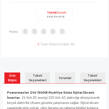
Teknik
Destek
0 543 214 40 46
Paylaş:
Fiyatı Düşünce Haber Ver
Ürün
Taksit
Taksit
Yorumlar
Bilgisi
Seçenekleri
Seçenekleri
Powermaster 24V 1500W Modifiye Sinüs Dijital Ekranlı
İnverter
, 24 Volt DC enerjiyi 220 Volt AC elektriğe dönüştürerek
birçok elektrikli cihazın güvenle çalışmasını sağlar. Dijital ekranı
sayesinde giriş voltajı, çıkış durumu ve çalışma bilgileri kolayca