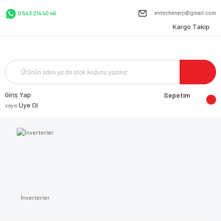
entechenerji@gmail.com
0 543 214 40 46
Kargo Takip
Giriş Yap
Sepetim
Üye Ol
veya
İnverterler